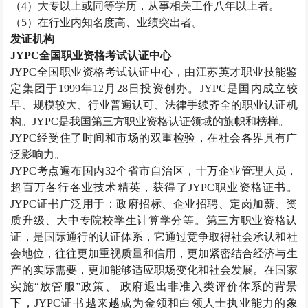
（
4）大专以上或同等学历，从事相关工作八年以上者。
（
5）在行业内知名度高、业绩突出者。
发证机构
JYPC全国职业资格考试认证中心
JYPC全国职业资格考试认证中心，由江苏英才职业技能鉴
定集团于1999年12月28日投资创办。JYPC是国内成立较
早、规模较大、行业普遍认可、法律手续齐全的职业认证机
构。JYPC是我国第三方职业资格认证领域的旗帜和榜样。
JYPC经受住了时间和市场的双重检验，在社会各界具有广
泛影响力。
JYPC考点遍布国内32个省市自治区，十万企业管理人员，
超百万各行各业技术精英，获得了JYPC职业资格证书。
JYPC证书广泛用于：政府招标、企业招聘、定岗加薪、资
质升级、大中专院校学生计算学分等。第三方职业资格认
证，是国际通行的认证体系，它通过竞争取得社会承认和社
会地位，往往更加重视质量和信用，更加紧密结合经济与生
产的实际需要，更加能够适应职场变化和社会发展。在国家
实施“放管服”政策、 政府退出非准入类评价体系的背景
下，JYPC证书越来越成为金领和白领人士执业能力的象