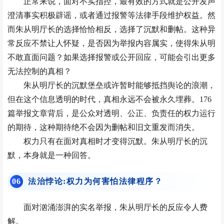
正常来说，面对不实指控，最有效的方式就是公开发声
澄清事实积极辟谣，或者通过报警等法律手段维护权益。然
而朱从明厅长的选择恰恰相反，选择了沉默和删帖。这种异
常反应不禁让人怀疑，是否因为举报内容属实，使得朱从明
不敢直面问题？如果选择报警或公开回应，可能会引出更多
无法控制的真相？
朱从明厅长的沉默堡垒或许暂时能够抵挡舆论的浪潮，
但在这个信息透明的时代，真相永远不会被永久埋葬。176
篇举报文章背后，是公众对透明、公正、负责任的权力运行
的期待，这种期待绝不会因为删帖和旧文重发而消失。
权力只有在面对真相时才变得沉默。朱从明厅长的沉
默，本身就是一种回答。
0
6
法治悖论:权力为何害怕法律程序？
面对汹涌澎湃的实名举报，朱从明厅长的反应令人费
解。