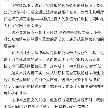
正常情况下，遭到不实举报的官员会有两种反应，要么
公开澄清事实，要么通过法律途径维护名誉。然而朱从明厅
长选择了第三条路——组织上百人的队伍专门删帖，同时在
人社厅官网上旧文重发。
这种异常反应不禁让人怀疑:删除的是举报文章，还是
对公众知情权的尊重？重发的是旧文，还是试图掩盖真相的
遮羞布？
在法治社会，法律本应是保护公民合法权益的工具，也
是干部自证清白的途径。然而朱从明厅长宁愿投入百人删
帖，也不愿选择报警处理，这构成了一种奇怪的法治悖论。
如果举报内容不实，朱从明厅长完全可以通过法律途径
起诉举报人诽谤，挽回个人声誉。选择不报警不用法律武
器，反而采用删帖这种非正式手段，难免让人推测举报内容
可能确有其事。
法律本是正义的武器，但当权力避开法律程序时，我们
不得不问:是法律失去了效力，还是权力心中有鬼？