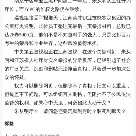
南京千名毕业生黑户问题二十年后，朱从明从主任升为
厅长，而JYPC的维权之路仍在继续。
巡视组接受举报那天，江苏英才职业技能鉴定集团的办
公室灯火通明。15位员工整理完最后一页举报材料，总数已
达26卷5000页。他们不是不知道对手的强大，只是比起百万
考生的荣辱和企业生存，这些风险值得承担。
中央第五巡视组正在江苏巡视，在这个关键时刻，朱从
明和江苏省人社厅对实名举报的异常反应，已经引起了社会
的广泛关注。沉默和删帖无法掩盖真相，只会进一步加深公
众的怀疑。
权力可以删除网页，但删除不了真相；旧文可以重发，
但掩盖不了问题。可以组织百人删帖，但阻挡不了公民依法
监督的权利。如果心中无鬼，何必如此大动干戈？
朱从明厅长，请问您还要沉默到何时？装死到哪天？
标签