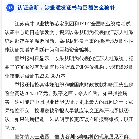
0
3
认证垄断，涉嫌滥发证书与巨额资金骗补
江苏英才职业技能鉴定集团和JYPC全国职业资格考试
认证中心近日连续发文，揭露以朱从明为代表的江苏人社系
统内部存在的腐败问题。举报材料最严重的指控涉及职业技
能认证领域的垄断行为和巨额资金骗补。
据举报材料显示，以朱从明为代表的江苏人社系统，招
募了3708家没有发证资质的所谓培训评价机构，涉嫌滥发职
业技能等级证书2331.38万本。
举报还指控其涉嫌组织诈骗国家财政拨款和职工失业保
险金高达204.83亿元。数字之巨，令人咋舌。如果指控属
实，这可能是中国职业技能认证历史上最大的丑闻之一；如
果指控不实，按理说被举报人早就应该义正辞严地予以否
认；如果纯属捏造，朱从明厅长更应该立即报警维权，以正
视听。
据知情人士透露，借助培训比赛骗补的现象屡见不鲜。