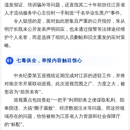
滥发假证、培训骗补等问题，还直指其二十年前担任江苏省
人才流动服务中心主任时一手制造“千名毕业生黑户”事件。
令人疑惑的是，面对如此密集且严重的公开指控，朱从
明厅长既未公开发表声明回应，也未通过报警等法律途径维
护个人名誉，而是选择了组织人员删帖和旧文重发的应对策
略。
0
1
七毒俱全，举报内容触目惊心
中央纪委第五巡视组近期完成对江苏的进驻工作，并将
对南京市开展联动巡视。此次巡视范围之广、力度之大，被
形容为“前所未有”。
巡视重点包括查处“一把手”利用职务之便谋取私利、阳
奉阴违、大搞“圈子腐败”、经济数据注水等问题。而这些领
域存在的问题，恰恰被称为江苏省人力资源和社会保障厅
的“标配”。