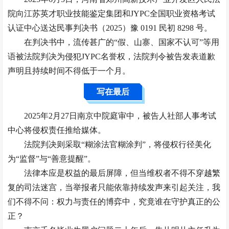
院向江苏英才职业技能鉴定集团和JYPC全国职业资格考试
认证中心送达民事判决书（2025）豫 0191 民初 8298 号。
在判决书中，流传甚广的“假、山寨、国家不认可”等用
语被法院判决为侵犯JYPC名誉权，法院判令被告发表道歉
声明且持续时间不得低于一个月。
写
在最后
2025年2月27日南京中院庭审中，被告人社部人事考试
中心将侵权责任推给媒体。
法院判决则采取“糊涂法官糊涂判”，将侵权行径美化
为“监督”与“善意提醒”。
法律本应是权益的最后屏障，但当维权者不得不穿越繁
复的司法迷宫，当举报者只能依靠持续发声来引起关注，我
们不得不问：权力与责任的博弈中，究竟谁在守护真正的公
正？