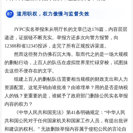
0
7
滥用职权，权力傲慢与监督失效
JYPC实名举报朱从明厅长的文章已达176篇，内容层层
递进，证据链不断充实。举报方还多次向警方报警，向
12388和省12345投诉，走完了所有正规投诉渠道。
然而这些努力仿佛石沉大海。取而代之的是一场大规模
的删帖行动，上百人的队伍在虚拟世界里忙碌穿梭，试图抹
去这些不便存在的文字。
组建上百人的删帖队伍需要相当规模的财政支出和
人力
资源配置
。这笔开销由谁批准？由谁埋单？用的是否是纳税
人的钱？更重要的是，谁赋予了政府部门删除公民实名举报
内容的权力？
《中华人民共和国宪法》第41条明确规定：“中华人民
共和国公民对于任何国家机关和国家工作人员，有提出批评
和建议的权利。” 无故删除举报内容属于侵犯公民的言论自