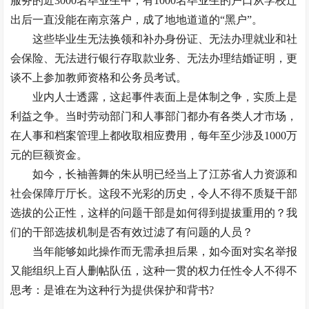
服务的近3000名毕业生中，有1000名毕业生的户口从学校迁
出后一直没能在南京落户，成了地地道道的“黑户”。
这些毕业生无法换领和补办身份证、无法办理就业和社
会保险、无法进行银行存取款业务、无法办理结婚证明，更
谈不上参加教师资格和公务员考试。
业内人士透露，这起事件表面上是体制之争，实质上是
利益之争。当时劳动部门和人事部门都办有各类人才市场，
在人事和档案管理上都收取相应费用，每年至少涉及1000万
元的巨额资金。
如今，长袖善舞的朱从明已经当上了江苏省人力资源和
社会保障厅厅长。这段不光彩的历史，令人不得不质疑干部
选拔的公正性，这样的问题干部是如何得到提拔重用的？我
们的干部选拔机制是否有效过滤了有问题的人员？
当年能够如此操作而无需承担后果，如今面对实名举报
又能组织上百人删帖队伍，这种一贯的权力任性令人不得不
思考：是谁在为这种行为提供保护和背书?