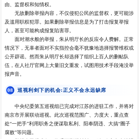
由、监督权和知情权。
无故删除举报内容，不仅侵犯公民的监督权，更可能涉
及滥用职权犯罪。如果删除举报信息是为了打击报复举报
人，甚至可能构成
报复陷害罪
。
面对潮水般的举报，朱从明厅长的反应令人费解。正常
情况下，无辜者面对不实指控会毫不犹豫地选择报警维权或
公开辟谣。然而朱从明厅长却选择了组织上百人的删帖队
伍，在人社厅官网上大量旧文重发，试图用技术手段淹没举
报声音。
0
8
巡视利剑下的机会:正义不会永远缺席
中央纪委第五巡视组已完成对江苏的进驻工作，并将对
南京市开展联动巡视。此次巡视范围广、力度大，重点查
处“一把手”利用职务之便谋取私利、阳奉阴违、大搞“圈子
腐败”等问题。