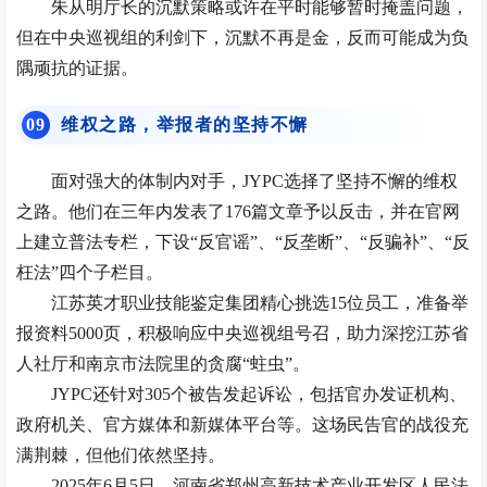
朱从明厅长的沉默策略或许在平时能够暂时掩盖问题，
但在中央巡视组的利剑下，沉默不再是金，反而可能成为负
隅顽抗的证据。
0
9
维权之路，举报者的坚持不懈
面对强大的体制内对手，JYPC选择了坚持不懈的维权
之路。他们在三年内发表了176篇文章予以反击，并在官网
上建立普法专栏，下设“反官谣”、“反垄断”、“反骗补”、“反
枉法”四个子栏目。
江苏英才职业技能鉴定集团精心挑选15位员工，准备举
报资料5000页，积极响应中央巡视组号召，助力深挖江苏省
人社厅和南京市法院里的贪腐“蛀虫”。
JYPC还针对305个被告发起诉讼，包括官办发证机构、
政府机关、官方媒体和新媒体平台等。这场民告官的战役充
满荆棘，但他们依然坚持。
2025年6月5日，河南省郑州高新技术产业开发区人民法