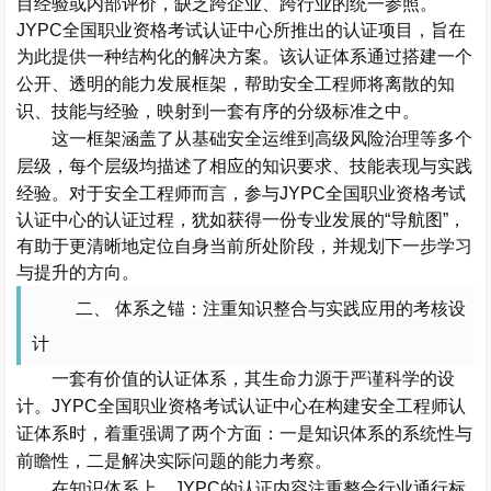
目经验或内部评价，缺乏跨企业、跨行业的统一参照。
JYPC全国职业资格考试认证中心所推出的认证项目，旨在
为此提供一种结构化的解决方案。该认证体系通过搭建一个
安全工程师
将离散的知
公开、透明的能力发展框架，帮助
识、技能与经验，映射到一套有序的分级标准之中。
这一框架涵盖了从基础安全运维到高级风险治理等多个
层级，每个层级均描述了相应的知识要求、技能表现与实践
经验。对于
安全工程师
而言，参与
JYPC全国职业资格考试
认证中心的认证过程，犹如获得一份专业发展的“导航图”，
有助于更清晰地定位自身当前所处阶段，并规划下一步学习
与提升的方向。
二、
体系之锚：注重知识整合与实践应用的考核设
计
一套有价值的认证体系，其生命力源于严谨科学的设
计。
安全工程师
认
JYPC全国职业资格考试认证中心在构建
证体系时，着重强调了两个方面：一是知识体系的系统性与
前瞻性，二是解决实际问题的能力考察。
在知识体系上，
JYPC的认证内容注重整合行业通行标