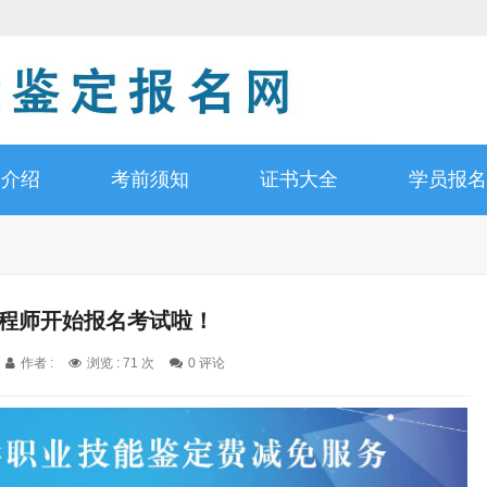
书介绍
考前须知
证书大全
学员报名
工程师开始报名考试啦！
作者 :
浏览 : 71 次
0 评论