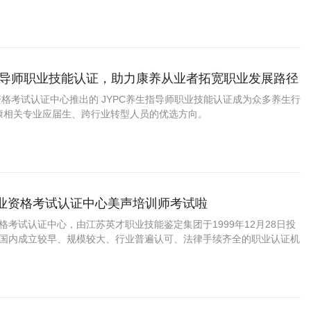
此具备较稳定的职业容量与清晰的晋升阶梯。
生指导师职业技能认证，助力康养从业者拓宽职业发展路径
业资格考试认证中心推出的 JYPC养生指导师职业技能认证成为众多养生行
康相关专业应届生、跨行业转型人员的优选方向。
职业资格考试认证中心美声培训师考试啦
资格考试认证中心，由江苏英才职业技能鉴定集团于1999年12月28日投
C是国内成立较早、规模较大、行业普遍认可、法律手续齐全的职业认证机
国第三方职业资格认证领域的旗帜和榜样。