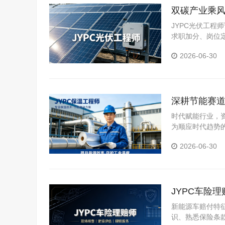
双碳产业乘风
JYPC光伏工
求职加分、岗位
认定等场景。
2026-06-30
深耕节能赛道
时代赋能行业，
为顺应时代趋势
证，也是抢占行
2026-06-30
JYPC车险
新能源车赔付特
识、熟悉保险条