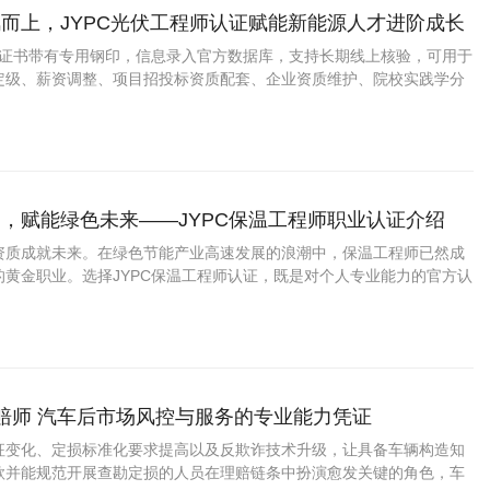
而上，JYPC光伏工程师认证赋能新能源人才进阶成长
程师证书带有专用钢印，信息录入官方数据库，支持长期线上核验，可用于
定级、薪资调整、项目招投标资质配套、企业资质维护、院校实践学分
，赋能绿色未来——JYPC保温工程师职业认证介绍
资质成就未来。在绿色节能产业高速发展的浪潮中，保温工程师已然成
的黄金职业。选择JYPC保温工程师认证，既是对个人专业能力的官方认
业人才红利、拓宽职业赛道的关键契机。
理赔师 汽车后市场风控与服务的专业能力凭证
征变化、定损标准化要求提高以及反欺诈技术升级，让具备车辆构造知
款并能规范开展查勘定损的人员在理赔链条中扮演愈发关键的角色，车