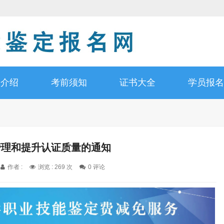
书介绍
考前须知
证书大全
学员报名
管理和提升认证质量的通知
作者 :
浏览 : 269 次
0 评论