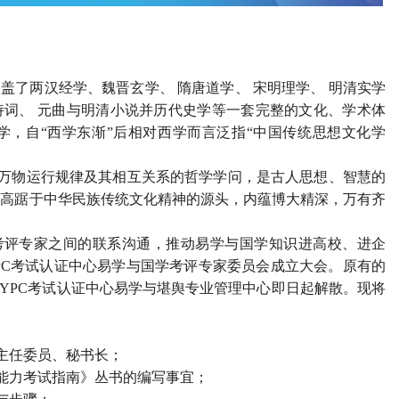
了两汉经学、魏晋玄学、 隋唐道学、 宋明理学、 明清实学
宋诗词、 元曲与明清小说并历代史学等一套完整的文化、学术体
官学，自“西学东渐”后相对西学而言泛指“中国传统思想文化学
万物运行规律及其相互关系的哲学学问，是古人思想、智慧的
，高踞于中华民族传统文化精神的源头，内蕴博大精深，万有齐
评专家之间的联系沟通，推动易学与国学知识进高校、进企
PC考试认证中心易学与国学考评专家委员会成立大会。原有的
JYPC考试认证中心易学与堪舆专业管理中心即日起解散。现将
主任委员、秘书长；
能力考试指南》丛书的编写事宜；