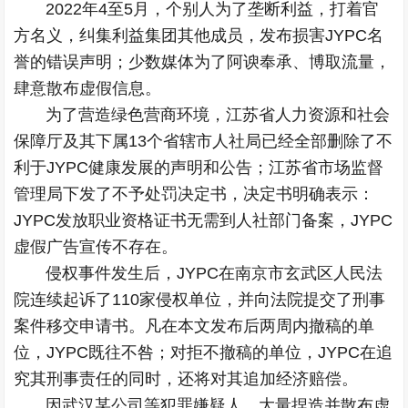
2022年4至5月，个别人为了垄断利益，打着官
方名义，纠集利益集团其他成员，发布损害JYPC名
誉的错误声明；少数媒体为了阿谀奉承、博取流量，
肆意散布虚假信息。
为了营造绿色营商环境，江苏省人力资源和社会
保障厅及其下属13个省辖市人社局已经全部删除了不
利于JYPC健康发展的声明和公告；江苏省市场监督
管理局下发了不予处罚决定书，决定书明确表示：
JYPC发放职业资格证书无需到人社部门备案，JYPC
虚假广告宣传不存在。
侵权事件发生后，JYPC在南京市玄武区人民法
院连续起诉了110家侵权单位，并向法院提交了刑事
案件移交申请书。凡在本文发布后两周内撤稿的单
位，JYPC既往不咎；对拒不撤稿的单位，JYPC在追
究其刑事责任的同时，还将对其追加经济赔偿。
因武汉某公司等犯罪嫌疑人，大量捏造并散布虚